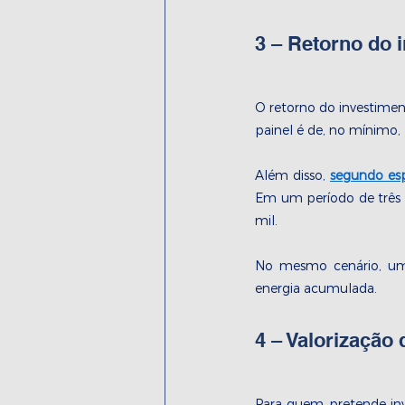
3 – Retorno do 
O retorno do investimen
painel é de, no mínimo,
Além disso, 
segundo esp
Em um período de três a
mil.
No mesmo cenário, u
energia acumulada.
4 – Valorização
Para quem pretende inve