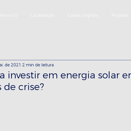
bre o G5
Localização
Canais Digitais
Projetos
i. de 2021
2 min de leitura
a investir em energia solar 
de crise?