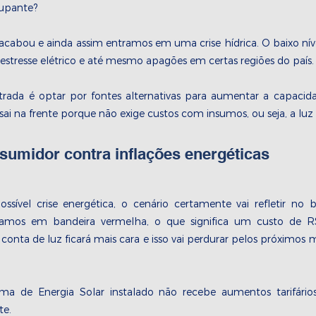
cupante?
abou e ainda assim entramos em uma crise hídrica. O baixo níve
estresse elétrico e até mesmo apagões em certas regiões do país.
rada é optar por fontes alternativas para aumentar a capacid
 sai na frente porque não exige custos com insumos, ou seja, a luz d
nsumidor contra inflações energéticas
ível crise energética, o cenário certamente vai refletir no bol
tamos em bandeira vermelha, o que significa um custo de R
nta de luz ficará mais cara e isso vai perdurar pelos próximos m
a de Energia Solar instalado não recebe aumentos tarifário
e. 