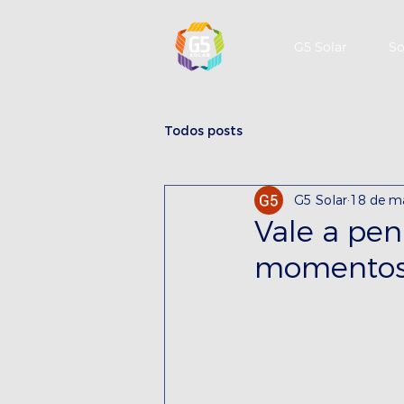
G5 Solar
So
Todos posts
G5 Solar
18 de ma
Vale a pen
momentos 