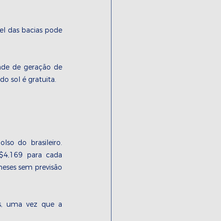
l das bacias pode 
 
ade de geração de 
o sol é gratuita. 
so do brasileiro. 
$4,169 para cada 
eses sem previsão 
s, uma vez que a 