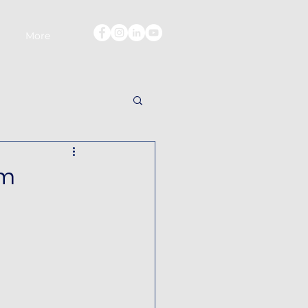
More
em