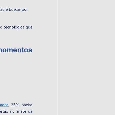
ção é buscar por 
o tecnológica que 
momentos 
dados
, 25% bacias 
stão no limite da 