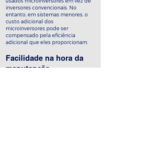
usados microinversores em vez de 
inversores convencionais. No 
entanto, em sistemas menores, o 
custo adicional dos 
microinversores pode ser 
compensado pela eficiência 
adicional que eles proporcionam.
Facilidade na hora da 
manutenção
Os microinversores têm a 
vantagem de serem mais fáceis de 
manter do que os inversores 
convencionais. Como cada painel 
tem seu próprio microinversor, é 
mais fácil identificar e corrigir falhas 
em um painel específico, sem 
afetar o desempenho dos outros 
painéis do sistema. Além disso, os 
microinversores são projetados 