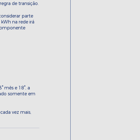
egra de transição.
onsiderar parte 
 kWh na rede irá 
 componente 
° mês e 18°, a 
icado somente em 
cada vez mais, 