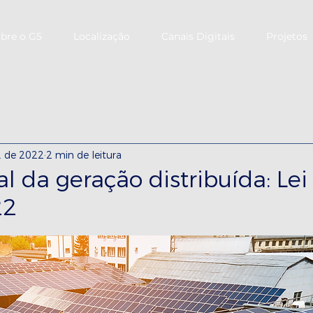
bre o G5
Localização
Canais Digitais
Projetos
. de 2022
2 min de leitura
l da geração distribuída: Lei
22