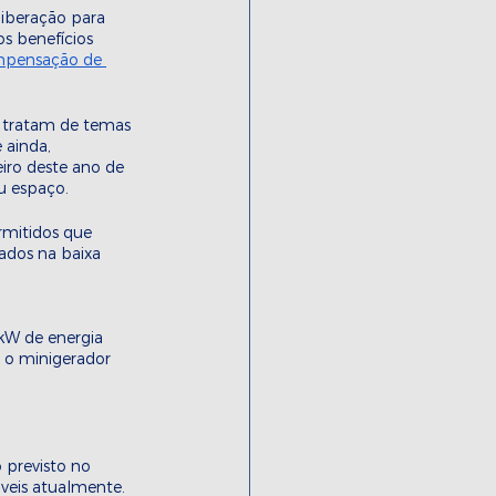
liberação para 
s benefícios 
mpensação de 
se tratam de temas 
 ainda, 
iro deste ano de 
u espaço. 
rmitidos que 
ados na baixa 
kW de energia 
e o minigerador 
 previsto no 
veis atualmente. 