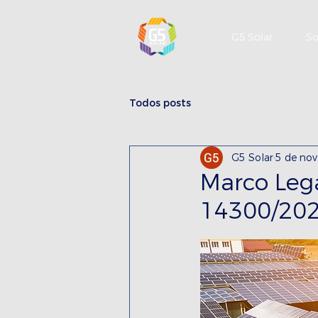
G5 Solar
So
Todos posts
G5 Solar
5 de nov
Marco Lega
14300/20