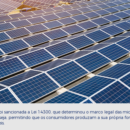
i sancionada a Lei 14300, que determinou o marco legal das mic
 seja, permitindo que os consumidores produzam a sua própria fon
is. 