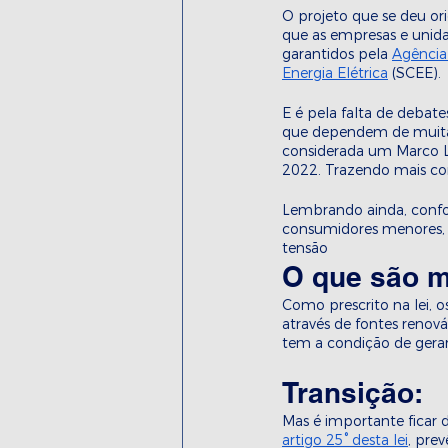
O projeto que se deu ori
que as empresas e unida
garantidos pela 
Agência 
Energia Elétrica
 (SCEE).
E é pela falta de debate
que dependem de muitas 
considerada um Marco Le
2022. Trazendo mais con
Lembrando ainda, conf
consumidores menores, 
tensão
O que são m
Como prescrito na lei, 
através de fontes renová
tem a condição de gera
Transição:
Mas é importante ficar 
artigo 25° desta lei
, pre