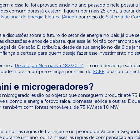
gem a essa lei foi aprovado ainda no ano passado e nele possui a 
des consumidoras já existem, fiquem por mais 25 anos, a partir do
Nacional de Energia Elétrica (Aneel)
 por meio do 
Sistema de Co
s e discussões sobre o futuro do setor de energia no país, já que 
discussões e anos de debate, que essa lei foi tão comemorada e
gal da Geração Distribuída, desde da sua sanção no dia 6 de jane
fiança e certeza para quem deseja fazer esse investimento no se
orme a 
Resolução Normativa 482/2012
, há uma década já são pe
podem usar a própria energia por meio do 
SCEE
, quando conect
ini e microgeradores?
os microgeradores são os objetos que conseguem produzir até 75 
veis, como a energia fotovoltaica, biomassa, eólica e outras. E qu
r, também com fontes renováveis, de 75 kW até 10 MW.
de olho nas regras de transição e no período de Vacância. Segundo
vê durante um ano, ou 12 meses, as regras de compensação aplicá