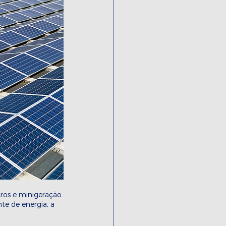
ros e minigeração 
te de energia, a 