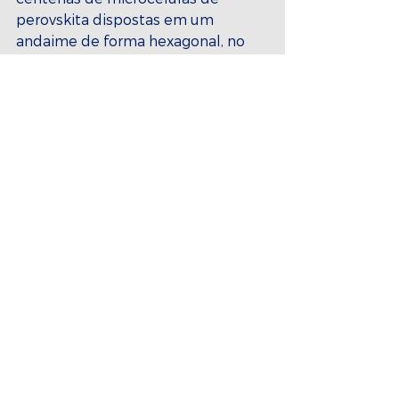
perovskita dispostas em um 
andaime de forma hexagonal, no 
qual cada "favo" mede apenas 500 
micrômetros de largura.
A equipe expôs as células 
compostas a temperaturas de 85 
graus Celsius e umidade relativa de 
85 por cento durante seis semanas. 
Apesar dessas condições extremas, 
que as teriam feito parar de 
funcionar totalmente, as células 
continuaram a gerar eletricidade a 
taxas de eficiência elevadas.
Viu só como 
Energia Solar
 é uma 
fonte extremamente rica e 
promissora? Além de promover o 