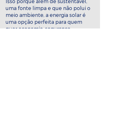
Isso porque além de sustentável, 
uma fonte limpa e que não polui o 
meio ambiente, a energia solar é 
uma opção perfeita para quem 
quer economia, segurança 
energética, qualidade de vida, 
praticidade e a valorização do seu 
imóvel, em um só investimento. 
Isto é, milhares de benefícios em 
um equipamento que irá durar 
mais de 25 anos.
Se você quer continuar 
acompanhando em primeira mão 
todas as novidades e avanços do 
setor, ative já as nossas notificações 
nas redes sociais 
e acompanhe o 
nosso site. 