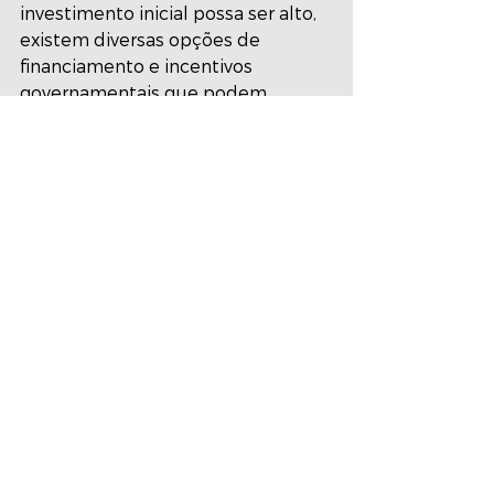
investimento inicial possa ser alto, 
existem diversas opções de 
financiamento e incentivos 
governamentais que podem 
reduzir significativamente o custo 
da instalação de sistemas solares. 
Além disso, a economia gerada a 
longo prazo com a redução da 
conta de energia pode compensar 
o investimento inicial.
A combinação de veículos elétricos 
e energia solar representa uma 
parceria poderosa para um futuro 
sustentável. Ao adotar essas 
tecnologias, estamos não apenas 
reduzindo nossa pegada de 
carbono, mas também promovendo 
a independência energética e a 