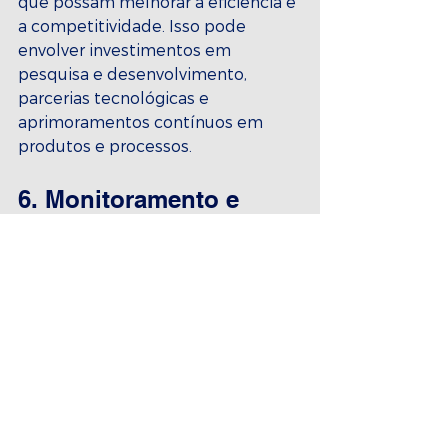
que possam melhorar a eficiência e 
a competitividade. Isso pode 
envolver investimentos em 
pesquisa e desenvolvimento, 
parcerias tecnológicas e 
aprimoramentos contínuos em 
produtos e processos.
6. Monitoramento e 
avaliação constantes
É essencial monitorar 
regularmente o progresso em 
direção às metas e objetivos 
estabelecidos, fazendo ajustes 
conforme necessário. A coleta de 
dados e a análise são instrumentos 
cruciais para avaliar o desempenho.